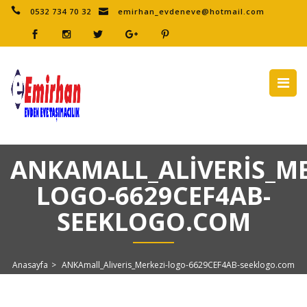
0532 734 70 32
emirhan_evdeneve@hotmail.com
ANKAMALL_ALIVERIS_ME
LOGO-6629CEF4AB-
SEEKLOGO.COM
Anasayfa
>
ANKAmall_Aliveris_Merkezi-logo-6629CEF4AB-seeklogo.com