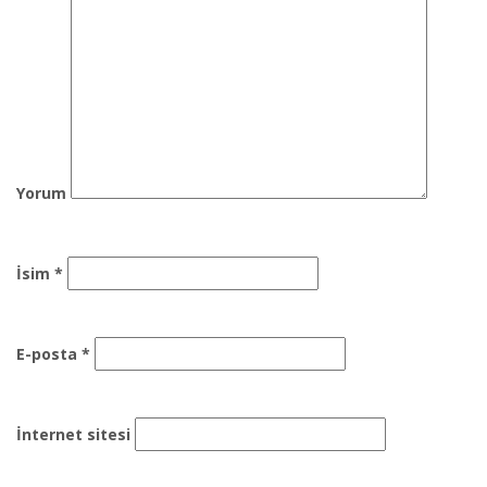
Yorum
İsim
*
E-posta
*
İnternet sitesi