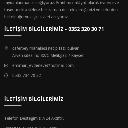
faydanlanmanızı sağlıyoruz. Emirhan nakliyat olarak evden eve
taşımacılıkta sizlere her zaman destek verdiğimizi ve sizlerden
biri olduğumuz için sizleri anlıyoruz
İLETIŞIM BILGILERIMIZ - 0352 320 30 71
caferbey mahallesi necip fazıl bulvarı
Arven sitesi no 82/C Melikgazi / Kayseri
emirhan_evdeneve@hotmail.com
0532 734 70 32
ofis
İLETIŞIM BILGILERIMIZ
taşıma
parça
eşya
Telefon Desteğimiz 7/24 Aktiftir.
taşıma