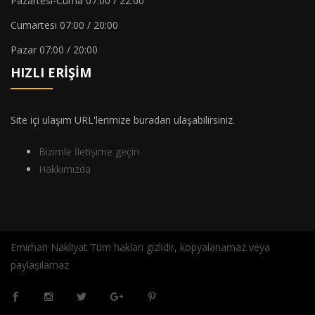
Pazartesi-Cuma 07:00 / 22:00
evden
eve
Cumartesi 07:00 / 20:00
nakliyat
Pazar 07:00 / 20:00
HIZLI ERIŞIM
Site içi ulaşım URL'lerimize buradan ulaşabilirsiniz.
Bizimle İletişime geçin
Hakkımızda
Emirhan Nakliyat Tüm hakları gizlidir, kopyalanamaz veya
paylaşılamaz