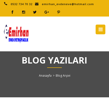
0532 734 70 32
emirhan_evdeneve@hotmail.com
BLOG YAZILARI
Anasayfa
>
Blog Arşivi